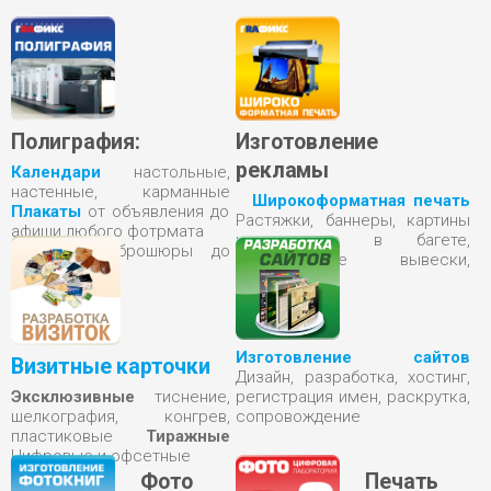
Полиграфия:
Изготовление
рекламы
Календари
настольные,
настенные, карманные
Широкоформатная печать
Плакаты
от объявления до
Растяжки, баннеры, картины
афиши любого фотрмата
на холсте в багете,
Книги
От брошюры до
полноцветные вывески,
фотоальбома
таблички
Изготовление сайтов
Визитные карточки
Дизайн, разработка, хостинг,
регистрация имен, раскрутка,
Эксклюзивные
тиснение,
сопровождение
шелкография, конгрев,
пластиковые
Тиражные
Цифровые и офсетные
Фото
Печать