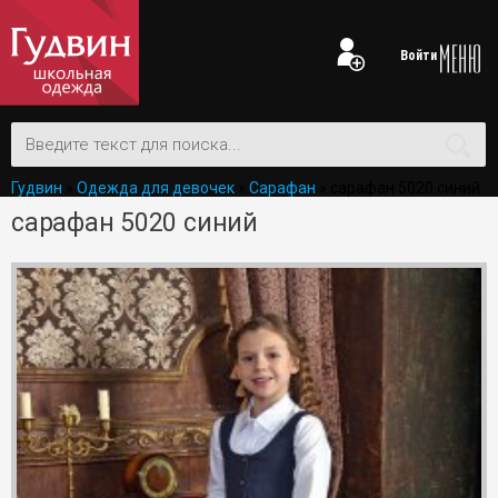
Войти
Гудвин
»
Одежда для девочек
»
Сарафан
» сарафан 5020 синий
сарафан 5020 синий