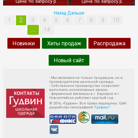
Цена: по запросу p.
Цена: по запросу p.
Назад
Дальше
2
1
3
4
5
6
7
8
9
10
...
14
Новинки
Хиты продаж
Распродажа
Новый сайт
- Мы являемся не только продавцом, но и
производителем школьной одежды.
- Собственное производство позволяет
выполнять коллективные заказы.
- фирменные магазины в г. Барнауле и г.
Новоалтайске работают круглый год
© 2016, «Гудвин». Все права защищены. Сайт
разработан типографией
"Графикс"