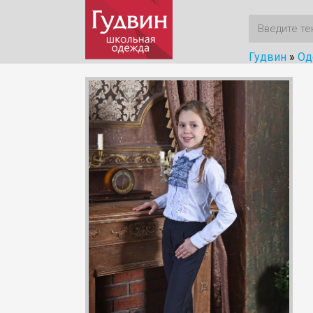
Гудвин
»
Од