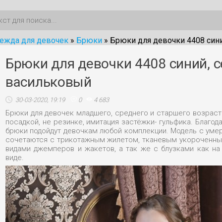
ежда для девочек
»
Брюки
» Брюки для девочки 4408 синий, серый, чё
Брюки для девочки 4408 синий, с
васильковый
30-03-2020, 19:19
0
4 683
Брюки для девочек младшего, среднего и старшего возраст
посадкой, не резинке, имитация застёжки- гульфика. Благо
брюки подойдут девочкам любой комплекции. Модель с уме
сочетаются с трикотажным жилетом, тканевым укороченны
видами джемперов и жакетов, а так же с блузками как на
виде.