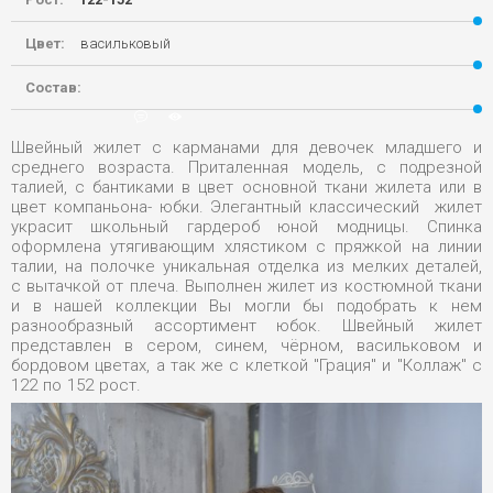
Цвет:
васильковый
Состав:
22-03-2020, 23:58
0
4 762
Швейный жилет с карманами для девочек младшего и
среднего возраста. Приталенная модель, с подрезной
талией, с бантиками в цвет основной ткани жилета или в
цвет компаньона- юбки. Элегантный классический жилет
украсит школьный гардероб юной модницы. Спинка
оформлена утягивающим хлястиком с пряжкой на линии
талии, на полочке уникальная отделка из мелких деталей,
с вытачкой от плеча. Выполнен жилет из костюмной ткани
и в нашей коллекции Вы могли бы подобрать к нем
разнообразный ассортимент юбок. Швейный жилет
представлен в сером, синем, чёрном, васильковом и
бордовом цветах, а так же с клеткой "Грация" и "Коллаж" с
122 по 152 рост.