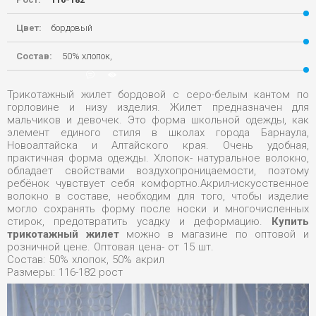
Цвет:
бордовый
Состав:
50% хлопок,
23-03-2020, 00:09
0
6 162
Трикотажный жилет бордовой с серо-белым кантом по
горловине и низу изделия. Жилет предназначен для
мальчиков и девочек. Это форма школьной одежды, как
элемент единого стиля в школах города Барнаула,
Новоалтайска и Алтайского края. Очень удобная,
практичная форма одежды. Хлопок- натуральное волокно,
обладает свойствами воздухопроницаемости, поэтому
ребёнок чувствует себя комфортно.Акрил-искусственное
волокно в составе, необходим для того, чтобы изделие
могло сохранять форму после носки и многочисленных
стирок, предотвратить усадку и деформацию.
Купить
трикотажный жилет
можно в магазине по оптовой и
розничной цене. Оптовая цена- от 15 шт.
Состав: 50% хлопок, 50% акрил
Размеры: 116-182 рост