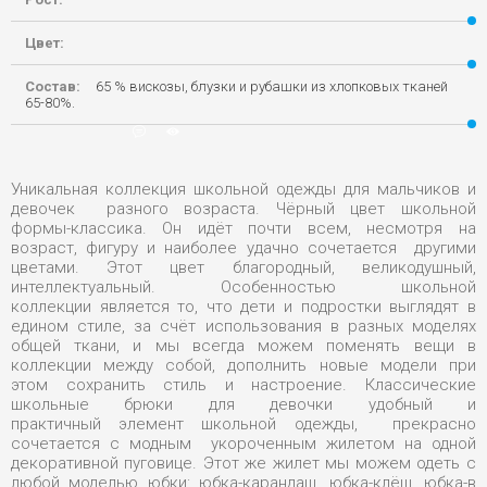
Цвет:
Состав:
65 % вискозы, блузки и рубашки из хлопковых тканей
65-80%.
22-03-2020, 18:51
0
4 625
Уникальная коллекция школьной одежды для мальчиков и
девочек разного возраста. Чёрный цвет школьной
формы-классика. Он идёт почти всем, несмотря на
возраст, фигуру и наиболее удачно сочетается другими
цветами. Этот цвет благородный, великодушный,
интеллектуальный. Особенностью школьной
коллекции является то, что дети и подростки выглядят в
едином стиле, за счёт использования в разных моделях
общей ткани, и мы всегда можем поменять вещи в
коллекции между собой, дополнить новые модели при
этом сохранить стиль и настроение. Классические
школьные брюки для девочки удобный и
практичный элемент школьной одежды, прекрасно
сочетается с модным укороченным жилетом на одной
декоративной пуговице. Этот же жилет мы можем одеть с
любой моделью юбки: юбка-карандаш, юбка-клёш, юбка-в