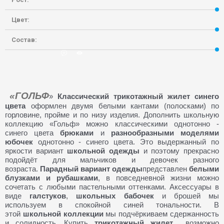
Цвет:
Состав:
22-03-2020, 19:18
0
6 169
«ГОЛЬФ
»
Классический трикотажный жилет синего
цвета
оформлен двумя белыми кантами (полосками) по
горловине, пройме и по низу изделия. Дополнить школьную
коллекцию «Гольф» можно классическими однотонно -
синего цвета
брюками
и
разнообразными моделями
юбочек
однотонно - синего цвета. Это выдержанный по
яркости вариант
школьной одежды
и поэтому прекрасно
подойдёт для мальчиков и девочек разного
возраста.
Парадный вариант одежды
представлен
белыми
блузками и рубашками
, в повседневной жизни можно
сочетать с любыми пастельными оттенками. Аксессуары в
виде
галстуков
,
школьных бабочек
и брошей мы
используем в спокойной синей тональности. В
этой
школьной коллекции
мы подчёркиваем сдержанность
и солидность. Купить
трикотажный жилет
возможно