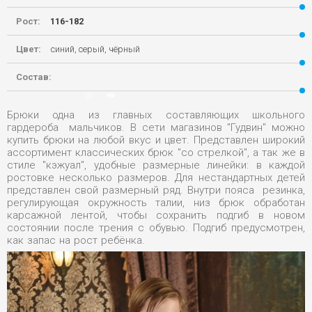
Рост:
116-182
Цвет:
синий, серый, чёрный
Состав:
22-03-2020, 14:42
0
10 970
Брюки одна из главных составляющих школьного
гардероба мальчиков. В сети магазинов "Гудвин" можно
купить брюки на любой вкус и цвет. Представлен широкий
ассортимент классических брюк "со стрелкой", а так же в
стиле "кэжуал", удобные размерные линейки: в каждой
ростовке несколько размеров. Для нестандартных детей
представлен свой размерный ряд. Внутри пояса резинка,
регулирующая окружность талии, низ брюк обработан
карсажной лентой, чтобы сохранить подгиб в новом
состоянии после трения с обувью. Подгиб предусмотрен,
как запас на рост ребёнка.